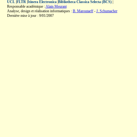
UCL
|
FLTR
|
Itinera Electronica
|
Bibliotheca Classica Selecta (BCS)
|
Responsable académique :
Alain Meurant
Analyse, design et réalisation informatiques :
B. Maroutaeff
-
J. Schumacher
Dernière mise à jour : 9/01/2007