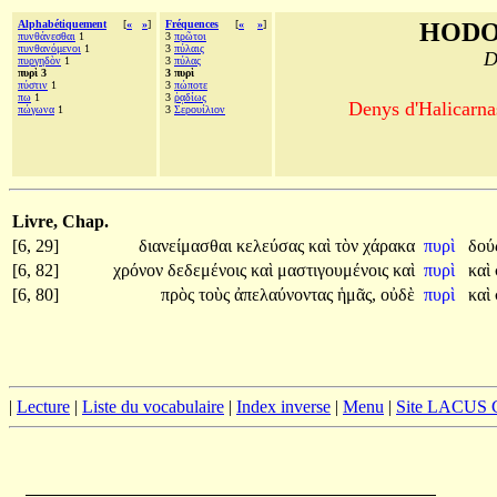
Alphabétiquement
[
«
»
]
Fréquences
[
«
»
]
HODO
πυνθάνεσθαι
1
3
πρῶτοι
πυνθανόμενοι
1
3
πύλαις
D
πυργηδὸν
1
3
πύλας
πυρὶ 3
3 πυρὶ
πύστιν
1
3
πώποτε
πω
1
3
ῥᾳδίως
Denys d'Halicarnas
πώγωνα
1
3
Σερουίλιον
Livre, Chap.
[6, 29]
διανείμασθαι
κελεύσας
καὶ
τὸν
χάρακα
πυρὶ
δού
[6, 82]
χρόνον
δεδεμένοις
καὶ
μαστιγουμένοις
καὶ
πυρὶ
καὶ
[6, 80]
πρὸς
τοὺς
ἀπελαύνοντας
ἡμᾶς,
οὐδὲ
πυρὶ
καὶ
|
Lecture
|
Liste du vocabulaire
|
Index inverse
|
Menu
|
Site LACUS