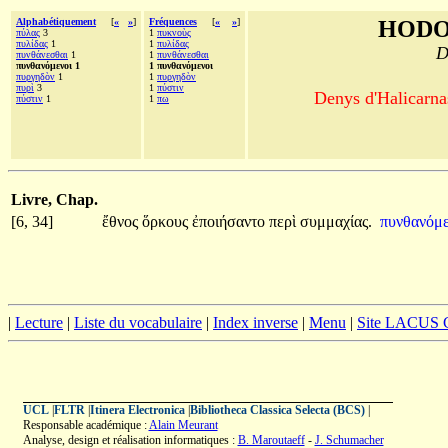
Alphabétiquement
[
«
»
]
Fréquences
[
«
»
]
HODO
πύλας
3
1
πυκνοὺς
πυλίδας
1
1
πυλίδας
D
πυνθάνεσθαι
1
1
πυνθάνεσθαι
πυνθανόμενοι 1
1 πυνθανόμενοι
πυργηδὸν
1
1
πυργηδὸν
πυρὶ
3
1
πύστιν
Denys d'Halicarnas
πύστιν
1
1
πω
Livre, Chap.
[6, 34]
ἔθνος
ὅρκους
ἐποιήσαντο
περὶ
συμμαχίας.
πυνθανόμ
|
Lecture
|
Liste du vocabulaire
|
Index inverse
|
Menu
|
Site LACUS
UCL
|
FLTR
|
Itinera Electronica
|
Bibliotheca Classica Selecta (BCS)
|
Responsable académique :
Alain Meurant
Analyse, design et réalisation informatiques :
B. Maroutaeff
-
J. Schumacher