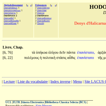
Alphabétiquement
[
«
»
]
Fréquences
[
«
»
]
HODO
ἐπαναστάσεως
1
2
ἐπαινέσαντες
ἐπανατειναμένων
1
2
ἐπαινέσας
D
ἐπανίσταντο
1
2
ἔπαινος
ἐπανίστατο 2
2 ἐπανίστατο
ἐπανορθοῖ
1
2
ἐπανορθώσεως
ἐπανορθούμεθα
1
2
ἐπανόρθωσιν
Denys d'Halicarnas
ἐπανορθῶσαι
1
2
Ἐπειδὴ
Livre, Chap.
[6, 76]
τὰ
ὑπήκοα
ὀλίγου
δεῖν
πάντα
ἐπανίστατο,
ἀρξά
[6, 22]
πολέμους
ἡ
πολιτικὴ
στάσις
αὖθις
ἐπανίστατο
τῆς
μ
|
Lecture
|
Liste du vocabulaire
|
Index inverse
|
Menu
|
Site LACUS
UCL
|
FLTR
|
Itinera Electronica
|
Bibliotheca Classica Selecta (BCS)
|
Responsable académique :
Alain Meurant