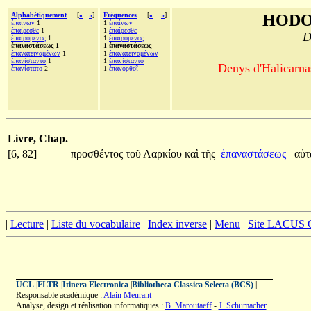
Alphabétiquement
[
«
»
]
Fréquences
[
«
»
]
HODO
ἐπαίνων
1
1
ἐπαίνων
ἐπαίρεσθε
1
1
ἐπαίρεσθε
D
ἐπαιρομένας
1
1
ἐπαιρομένας
ἐπαναστάσεως 1
1 ἐπαναστάσεως
ἐπανατειναμένων
1
1
ἐπανατειναμένων
ἐπανίσταντο
1
1
ἐπανίσταντο
Denys d'Halicarnas
ἐπανίστατο
2
1
ἐπανορθοῖ
Livre, Chap.
[6, 82]
προσθέντος
τοῦ
Λαρκίου
καὶ
τῆς
ἐπαναστάσεως
αὐ
|
Lecture
|
Liste du vocabulaire
|
Index inverse
|
Menu
|
Site LACUS
UCL
|
FLTR
|
Itinera Electronica
|
Bibliotheca Classica Selecta (BCS)
|
Responsable académique :
Alain Meurant
Analyse, design et réalisation informatiques :
B. Maroutaeff
-
J. Schumacher