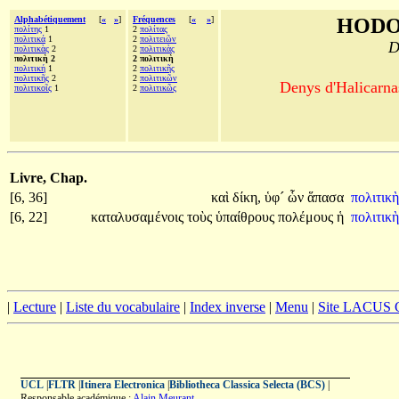
Alphabétiquement
[
«
»
]
Fréquences
[
«
»
]
HODO
πολίτης
1
2
πολίτας
πολιτικά
1
2
πολιτειῶν
D
πολιτικὰς
2
2
πολιτικὰς
πολιτικὴ 2
2 πολιτικὴ
πολιτική
1
2
πολιτικῆς
πολιτικῆς
2
2
πολιτικῶν
Denys d'Halicarnas
πολιτικοῖς
1
2
πολιτικῶς
Livre, Chap.
[6, 36]
καὶ
δίκη,
ὑφ´
ὧν
ἅπασα
πολιτικ
[6, 22]
καταλυσαμένοις
τοὺς
ὑπαίθρους
πολέμους
ἡ
πολιτικ
|
Lecture
|
Liste du vocabulaire
|
Index inverse
|
Menu
|
Site LACUS
UCL
|
FLTR
|
Itinera Electronica
|
Bibliotheca Classica Selecta (BCS)
|
Responsable académique :
Alain Meurant