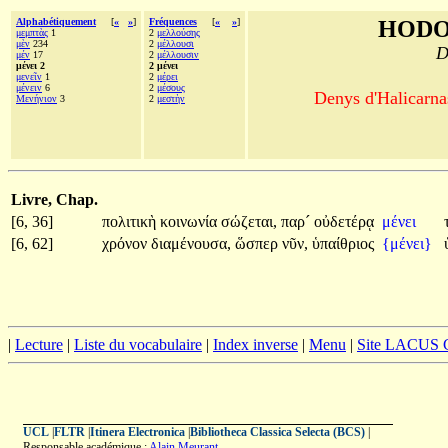
Alphabétiquement
[
«
»
]
Fréquences
[
«
»
]
HODO
μεμπτὰς
1
2
μελλούσης
μὲν
234
2
μέλλουσι
D
μέν
17
2
μέλλουσιν
μένει 2
2 μένει
μενεῖν
1
2
μέρει
μένειν
6
2
μέσους
Denys d'Halicarnas
Μενήνιον
3
2
μεστὴν
Livre, Chap.
[6, 36]
πολιτικὴ
κοινωνία
σώζεται,
παρ´
οὐδετέρᾳ
μένει
[6, 62]
χρόνον
διαμένουσα,
ὥσπερ
νῦν,
ὑπαίθριος
{μένει}
|
Lecture
|
Liste du vocabulaire
|
Index inverse
|
Menu
|
Site LACUS
UCL
|
FLTR
|
Itinera Electronica
|
Bibliotheca Classica Selecta (BCS)
|
Responsable académique :
Alain Meurant