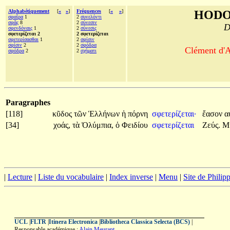
Alphabétiquement
[
«
»
]
Fréquences
[
«
»
]
HODO
σφαῖρα
1
2
συνελόντι
σφᾶς
8
2
σύνεσιν
D
σφενδόναις
1
2
σύνεσις
σφετερίζεται 2
2 σφετερίζεται
σφετερίσασθαι
1
2
σφίσιν
σφίσιν
2
2
σφόδρα
Clément d'A
σφόδρα
2
2
σχήματι
Paragraphes
[118]
κῦδος
τῶν
Ἑλλήνων
ἡ
πόρνη
σφετερίζεται·
ἔασον
α
[34]
χοάς,
τὰ
Ὀλύμπια,
ὁ
Φειδίου
σφετερίζεται
Ζεύς.
Μ
|
Lecture
|
Liste du vocabulaire
|
Index inverse
|
Menu
|
Site de Phili
UCL
|
FLTR
|
Itinera Electronica
|
Bibliotheca Classica Selecta (BCS)
|
Responsable académique :
Alain Meurant