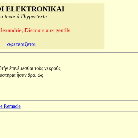
I ELEKTRONIKAI
u texte à l'hypertexte
lexandrie, Discours aux gentils
σφετερίζεται
ὐτὴν
ἐπινέμεσθαι
τοὺς
νεκρούς,
υστήρια
ἦσαν
ἄρα,
ὡς
ppe Remacle