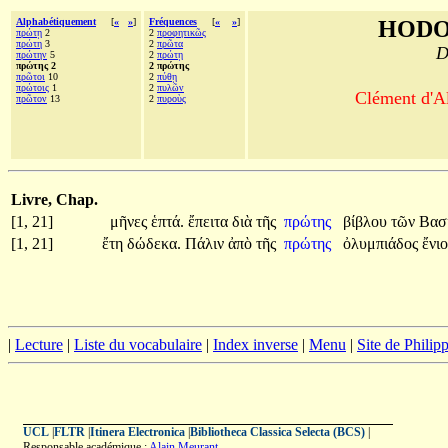
Alphabétiquement
[
«
»
]
Fréquences
[
«
»
]
HODO
πρώτῃ
2
2
προφητικῶς
πρώτη
3
2
πρῶτα
D
πρώτην
5
2
πρώτῃ
πρώτης 2
2 πρώτης
πρῶτοι
10
2
πύθῃ
πρώτοις
1
2
πυλῶν
Clément d'Al
πρῶτον
13
2
πυροὺς
Livre, Chap.
[1, 21]
μῆνες
ἑπτά.
ἔπειτα
διὰ
τῆς
πρώτης
βίβλου
τῶν
Βασ
[1, 21]
ἔτη
δώδεκα.
Πάλιν
ἀπὸ
τῆς
πρώτης
ὀλυμπιάδος
ἔνι
|
Lecture
|
Liste du vocabulaire
|
Index inverse
|
Menu
|
Site de Phili
UCL
|
FLTR
|
Itinera Electronica
|
Bibliotheca Classica Selecta (BCS)
|
Responsable académique :
Alain Meurant