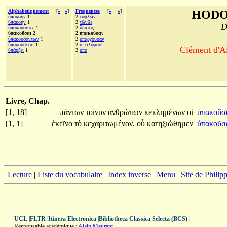
Alphabétiquement
[
«
»
]
Fréquences
[
«
»
]
HODO
ὑπακοὴν
1
2
τυφλῶν
ὑπακοήν
1
2
τῶνδε
D
ὑπακούοντες
1
2
ὕδατος
ὑπακοῦσαι 2
2 ὑπακοῦσαι
ὑπακουσάντων
1
2
ὑπάρχουσαν
ὑπακούσεται
1
2
ὑπειλήφασι
Clément d'Al
ὑπάρξει
1
2
ὑπό
Livre, Chap.
[1, 18]
πάντων
τοίνυν
ἀνθρώπων
κεκλημένων
οἱ
ὑπακοῦσ
[1, 1]
ἐκεῖνο
τὸ
κεχαριτωμένον,
οὗ
κατηξιώθημεν
ὑπακοῦσα
|
Lecture
|
Liste du vocabulaire
|
Index inverse
|
Menu
|
Site de Phili
UCL
|
FLTR
|
Itinera Electronica
|
Bibliotheca Classica Selecta (BCS)
|
Responsable académique :
Alain Meurant