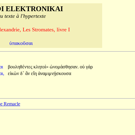
I ELEKTRONIKAI
u texte à l'hypertexte
exandrie, Les Stromates, livre I
ὑπακοῦσαι
αι
βουληθέντες
κλητοὶ»
ὠνομάσθησαν.
οὐ
γάρ
ι,
εἰκὼν
δ´
ἂν
εἴη
ἀναμιμνῄσκουσα
ppe Remacle