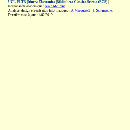
UCL
|
FLTR
|
Itinera Electronica
|
Bibliotheca Classica Selecta (BCS)
|
Responsable académique :
Alain Meurant
Analyse, design et réalisation informatiques :
B. Maroutaeff
-
J. Schumacher
Dernière mise à jour : 4/02/2010