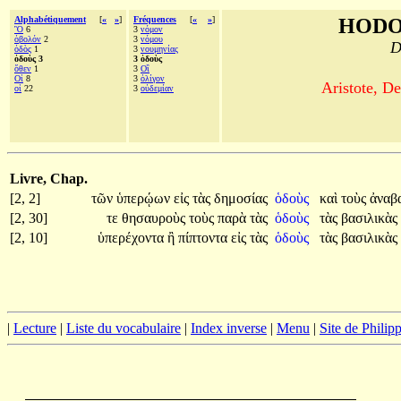
Alphabétiquement
[
«
»
]
Fréquences
[
«
»
]
HODO
Ὃ
6
3
νόμον
ὀβολόν
2
3
νόμου
D
ὁδὸς
1
3
νουμηνίας
ὁδοὺς 3
3 ὁδοὺς
ὅθεν
1
3
Οἳ
Οἱ
8
3
ὀλίγον
Aristote, De
οἱ
22
3
οὐδεμίαν
Livre, Chap.
[2, 2]
τῶν
ὑπερῴων
εἰς
τὰς
δημοσίας
ὁδοὺς
καὶ
τοὺς
ἀναβ
[2, 30]
τε
θησαυροὺς
τοὺς
παρὰ
τὰς
ὁδοὺς
τὰς
βασιλικὰς
[2, 10]
ὑπερέχοντα
ἢ
πίπτοντα
εἰς
τὰς
ὁδοὺς
τὰς
βασιλικὰς
|
Lecture
|
Liste du vocabulaire
|
Index inverse
|
Menu
|
Site de Phili