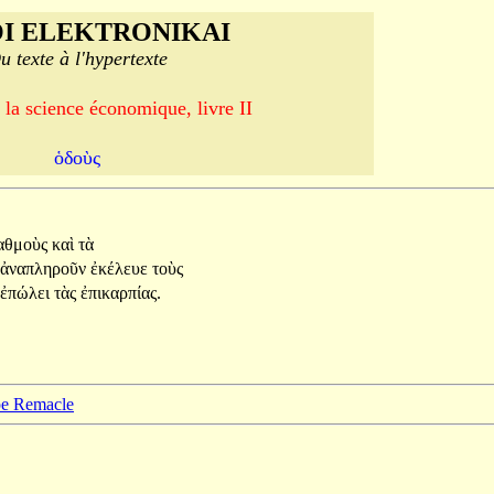
I ELEKTRONIKAI
u texte à l'hypertexte
 la science économique, livre II
ὁδοὺς
αθμοὺς
καὶ
τὰ
ἀναπληροῦν
ἐκέλευε
τοὺς
ἐπώλει
τὰς
ἐπικαρπίας.
ppe Remacle