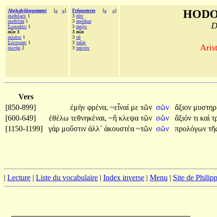
Alphabétiquement
[
«
»
]
Fréquences
[
«
»
]
HODO
σωθεῖμεν
1
3
σὺν
σωθεῖσα
1
3
σφόδρα
D
Σωκράτει
1
3
σφῷν
σῶν 3
3 σῶν
σώσειε
1
3
τά
Σώτειραν
1
3
ταῖσι
Aris
σωτὴρ
2
3
ταὐτὸν
Vers
[850-899]
ἐμὴν
φρένα,
~εἶναί
με
τῶν
σῶν
ἄξιον
μυστηρ
[600-649]
ἐθέλω
τεθνηκέναι,
~ἢ
κλεψα
τῶν
σῶν
ἄξιόν
τι
καὶ
τ
[1150-1199]
γάρ
μοὔστιν
ἀλλ᾽
ἀκουστέα
~τῶν
σῶν
προλόγων
τῆ
|
Lecture
|
Liste du vocabulaire
|
Index inverse
|
Menu
|
Site de Phili