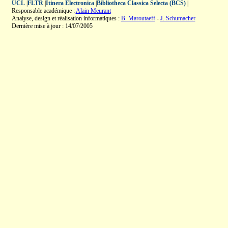
UCL
|
FLTR
|
Itinera Electronica
|
Bibliotheca Classica Selecta (BCS)
|
Responsable académique :
Alain Meurant
Analyse, design et réalisation informatiques :
B. Maroutaeff
-
J. Schumacher
Dernière mise à jour : 14/07/2005