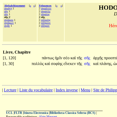
Alphabétiquement
[
«
»
]
Fréquences
[
«
»
]
HODO
σημήνῃ
1
2
σημαίνειν
σήν
1
2
σημανέω
D
σὴν
1
2
σήματος
σῆς 2
2 σῆς
σησάμου
1
2
σιδηρέης
σησάμων
1
2
σιδήρεον
Héro
σιγᾶν
1
2
σίδηρον
Livre, Chapitre
[1, 120]
πάντως
ἡμῖν
σέο
καὶ
τῆς
σῆς
ἀρχῆς
προοπτ
[1, 30]
πολλὸς
καὶ
σοφίης
εἵνεκεν
τῆς
σῆς
καὶ
πλάνης,
ὡ
|
Lecture
|
Liste du vocabulaire
|
Index inverse
|
Menu
|
Site de Phili
UCL
|
FLTR
|
Itinera Electronica
|
Bibliotheca Classica Selecta (BCS)
|
Responsable académique :
Alain Meurant