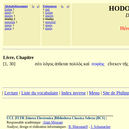
Alphabétiquement
[
«
»
]
Fréquences
[
«
»
]
HODO
Σοῦσα
1
1
σοῦ
σοφίῃ
2
1
Σοῦσα
D
σοφίην
1
1
σοφίην
σοφίης 1
1 σοφίης
σοφισταί
1
1
σοφισταί
σοφὸς
1
1
σοφὸς
Héro
σοφός
1
1
σοφός
Livre, Chapitre
[1, 30]
σέο
λόγος
ἀπῖκται
πολλὸς
καὶ
σοφίης
εἵνεκεν
τῆ
|
Lecture
|
Liste du vocabulaire
|
Index inverse
|
Menu
|
Site de Phili
UCL
|
FLTR
|
Itinera Electronica
|
Bibliotheca Classica Selecta (BCS)
|
Responsable académique :
Alain Meurant
Analyse, design et réalisation informatiques :
B. Maroutaeff
-
J. Schumacher