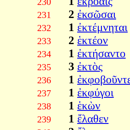
1
ἐκροαῖς
230
2
ἐκσῶσαι
231
1
ἐκτέμνηται
232
2
ἑκτέον
233
1
ἐκτήσαντο
234
3
ἐκτὸς
235
1
ἐκφοβοῦντ
236
1
ἐκφύγοι
237
1
ἑκὼν
238
1
ἔλαθεν
239