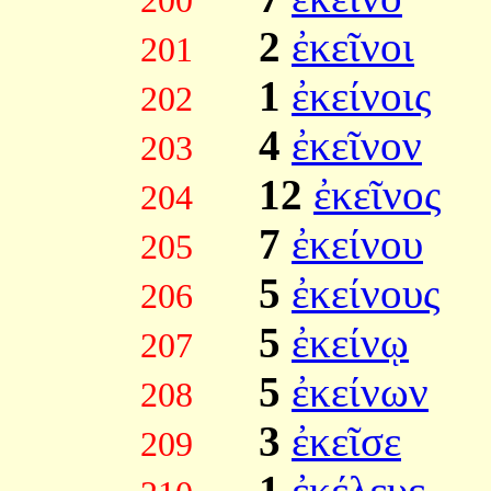
200
2
ἐκεῖνοι
201
1
ἐκείνοις
202
4
ἐκεῖνον
203
12
ἐκεῖνος
204
7
ἐκείνου
205
5
ἐκείνους
206
5
ἐκείνῳ
207
5
ἐκείνων
208
3
ἐκεῖσε
209
1
ἐκέλευε