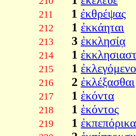
210
1
ἐκθρέψας
211
1
ἐκκάηται
212
3
ἐκκλησίᾳ
213
1
ἐκκλησιασ
214
1
ἐκλεγόμενο
215
2
ἐκλέξασθαι
216
1
ἑκόντα
217
1
ἑκόντος
218
1
ἐκπεπόρικα
219