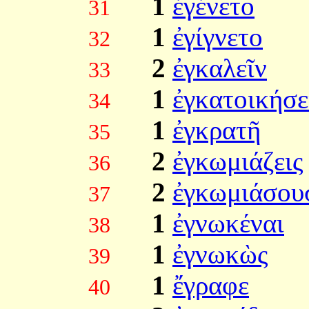
1
ἐγένετο
31
1
ἐγίγνετο
32
2
ἐγκαλεῖν
33
1
ἐγκατοικήσε
34
1
ἐγκρατῆ
35
2
ἐγκωμιάζεις
36
2
ἐγκωμιάσου
37
1
ἐγνωκέναι
38
1
ἐγνωκὼς
39
1
ἔγραφε
40