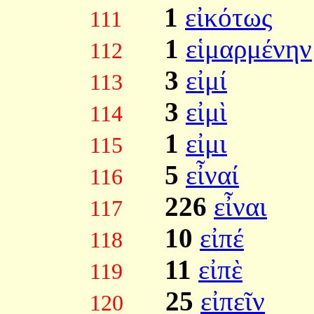
1
εἰκότως
111
1
εἱμαρμένην
112
3
εἰμί
113
3
εἰμὶ
114
1
εἰμι
115
5
εἶναί
116
226
εἶναι
117
10
εἰπέ
118
11
εἰπὲ
119
25
εἰπεῖν
120