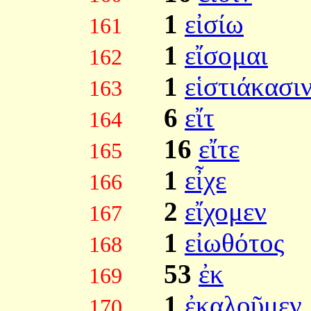
1
εἰσίω
161
1
εἴσομαι
162
1
εἱστιάκασι
163
6
εἴτ
164
16
εἴτε
165
1
εἶχε
166
2
εἴχομεν
167
1
εἰωθότος
168
53
ἐκ
169
1
ἐκαλοῦμεν
170