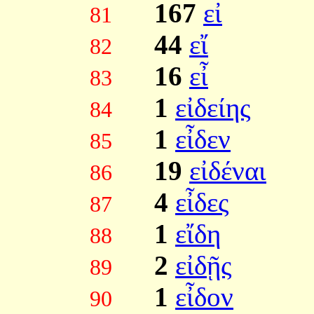
167
εἰ
81
44
εἴ
82
16
εἶ
83
1
εἰδείης
84
1
εἶδεν
85
19
εἰδέναι
86
4
εἶδες
87
1
εἴδη
88
2
εἰδῇς
89
1
εἶδον
90