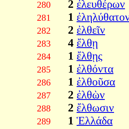
2
ἐλευθέρων
280
1
ἐληλύθατο
281
2
ἐλθεῖν
282
4
ἔλθῃ
283
1
ἔλθῃς
284
1
ἐλθόντα
285
1
ἐλθοῦσα
286
2
ἐλθὼν
287
2
ἔλθωσιν
288
1
Ἑλλάδα
289