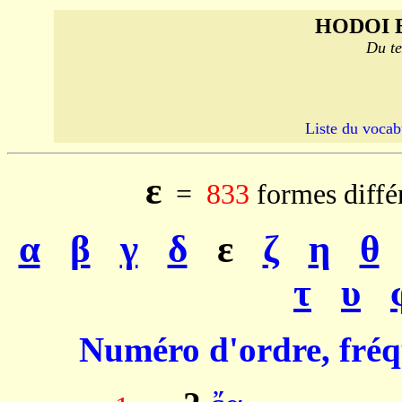
HODOI 
Du te
Liste du vocab
ε
=
833
formes diffé
α
β
γ
δ
ε
ζ
η
θ
τ
υ
Numéro d'ordre, fréq