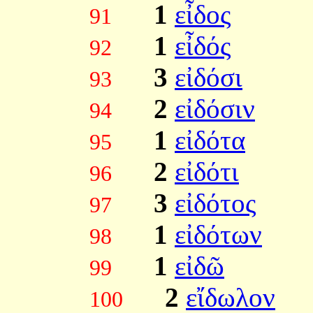
1
εἶδος
91
1
εἶδός
92
3
εἰδόσι
93
2
εἰδόσιν
94
1
εἰδότα
95
2
εἰδότι
96
3
εἰδότος
97
1
εἰδότων
98
1
εἰδῶ
99
2
εἴδωλον
100