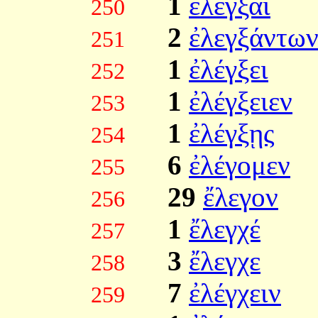
1
ἐλέγξαι
250
2
ἐλεγξάντω
251
1
ἐλέγξει
252
1
ἐλέγξειεν
253
1
ἐλέγξῃς
254
6
ἐλέγομεν
255
29
ἔλεγον
256
1
ἔλεγχέ
257
3
ἔλεγχε
258
7
ἐλέγχειν
259