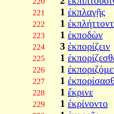
2
ἐκπίπτουσι
220
1
ἐκπλαγῇς
221
1
ἐκπλήττοντ
222
1
ἐκποδὼν
223
3
ἐκπορίζειν
224
1
ἐκπορίζεσθ
225
1
ἐκποριζόμε
226
1
ἐκπορίσασθ
227
1
ἔκρινε
228
1
ἐκρίνοντο
229