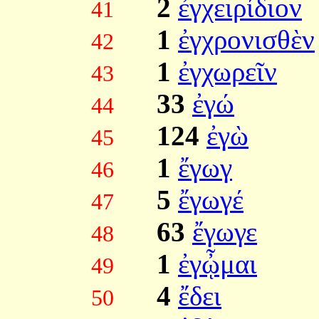
2
ἐγχειρίδιον
41
1
ἐγχρονισθὲν
42
1
ἐγχωρεῖν
43
33
ἐγώ
44
124
ἐγὼ
45
1
ἔγωγ
46
5
ἔγωγέ
47
63
ἔγωγε
48
1
ἐγᾦμαι
49
4
ἔδει
50