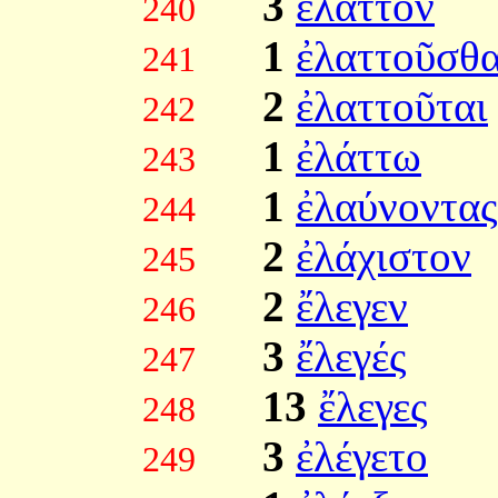
3
ἔλαττον
240
1
ἐλαττοῦσθα
241
2
ἐλαττοῦται
242
1
ἐλάττω
243
1
ἐλαύνοντας
244
2
ἐλάχιστον
245
2
ἔλεγεν
246
3
ἔλεγές
247
13
ἔλεγες
248
3
ἐλέγετο
249