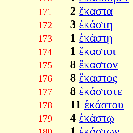
2
ἕκαστα
171
3
ἑκάστη
172
1
ἑκάστῃ
173
1
ἕκαστοι
174
8
ἕκαστον
175
8
ἕκαστος
176
8
ἑκάστοτε
177
11
ἑκάστου
178
4
ἑκάστῳ
179
1
ἑκάστων
180