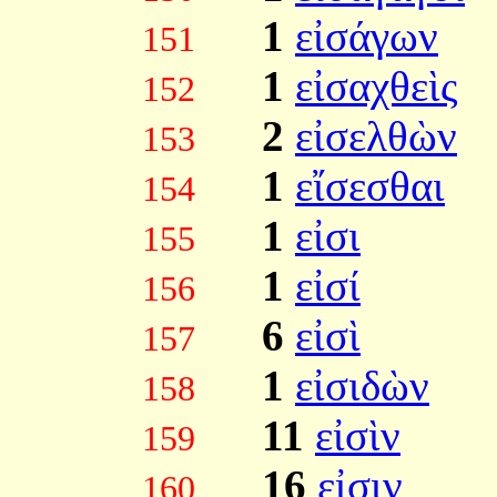
1
εἰσάγων
151
1
εἰσαχθεὶς
152
2
εἰσελθὼν
153
1
εἴσεσθαι
154
1
εἰσι
155
1
εἰσί
156
6
εἰσὶ
157
1
εἰσιδὼν
158
11
εἰσὶν
159
16
εἰσιν
160