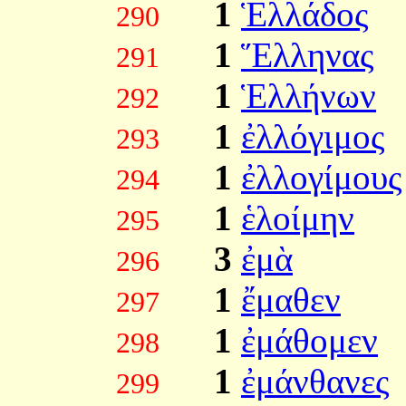
1
Ἑλλάδος
290
1
Ἕλληνας
291
1
Ἑλλήνων
292
1
ἐλλόγιμος
293
1
ἐλλογίμους
294
1
ἑλοίμην
295
3
ἐμὰ
296
1
ἔμαθεν
297
1
ἐμάθομεν
298
1
ἐμάνθανες
299