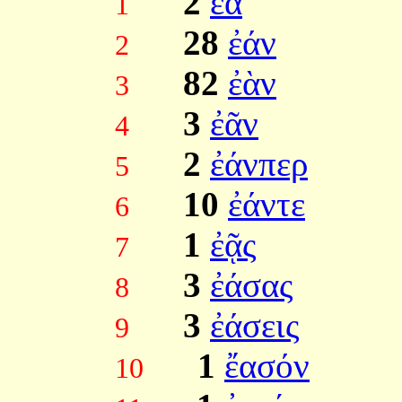
2
ἔα
1
28
ἐάν
2
82
ἐὰν
3
3
ἐᾶν
4
2
ἐάνπερ
5
10
ἐάντε
6
1
ἐᾷς
7
3
ἐάσας
8
3
ἐάσεις
9
1
ἔασόν
10