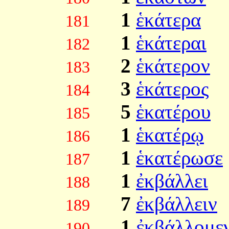
1
ἑκάτερα
181
1
ἑκάτεραι
182
2
ἑκάτερον
183
3
ἑκάτερος
184
5
ἑκατέρου
185
1
ἑκατέρῳ
186
1
ἑκατέρωσε
187
1
ἐκβάλλει
188
7
ἐκβάλλειν
189
1
ἐκβάλλομε
190