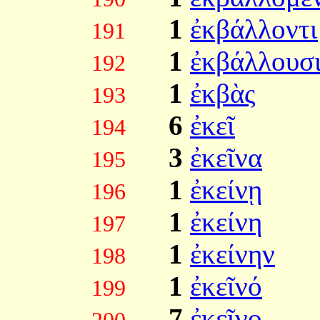
1
ἐκβάλλοντι
191
1
ἐκβάλλουσ
192
1
ἐκβὰς
193
6
ἐκεῖ
194
3
ἐκεῖνα
195
1
ἐκείνῃ
196
1
ἐκείνη
197
1
ἐκείνην
198
1
ἐκεῖνό
199
7
ἐκεῖνο