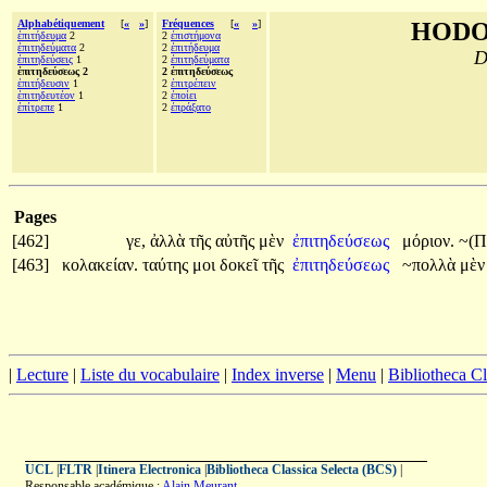
Alphabétiquement
[
«
»
]
Fréquences
[
«
»
]
HODO
ἐπιτήδευμα
2
2
ἐπιστήμονα
ἐπιτηδεύματα
2
2
ἐπιτήδευμα
D
ἐπιτηδεύσεις
1
2
ἐπιτηδεύματα
ἐπιτηδεύσεως 2
2 ἐπιτηδεύσεως
ἐπιτήδευσιν
1
2
ἐπιτρέπειν
ἐπιτηδευτέον
1
2
ἐποίει
ἐπίτρεπε
1
2
ἐπράξατο
Pages
[462]
γε,
ἀλλὰ
τῆς
αὐτῆς
μὲν
ἐπιτηδεύσεως
μόριον.
~(Π
[463]
κολακείαν.
ταύτης
μοι
δοκεῖ
τῆς
ἐπιτηδεύσεως
~πολλὰ
μὲ
|
Lecture
|
Liste du vocabulaire
|
Index inverse
|
Menu
|
Bibliotheca C
UCL
|
FLTR
|
Itinera Electronica
|
Bibliotheca Classica Selecta (BCS)
|
Responsable académique :
Alain Meurant