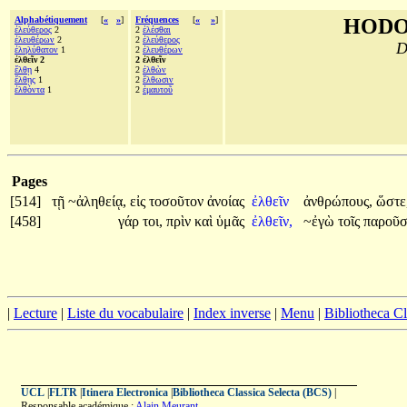
Alphabétiquement
[
«
»
]
Fréquences
[
«
»
]
HODO
ἐλεύθερος
2
2
ἑλέσθαι
ἐλευθέρων
2
2
ἐλεύθερος
D
ἐληλύθατον
1
2
ἐλευθέρων
ἐλθεῖν 2
2 ἐλθεῖν
ἔλθῃ
4
2
ἐλθὼν
ἔλθῃς
1
2
ἔλθωσιν
ἐλθόντα
1
2
ἐμαυτοῦ
Pages
[514]
τῇ
~ἀληθείᾳ,
εἰς
τοσοῦτον
ἀνοίας
ἐλθεῖν
ἀνθρώπους,
ὥστε
[458]
γάρ
τοι,
πρὶν
καὶ
ὑμᾶς
ἐλθεῖν,
~ἐγὼ
τοῖς
παροῦ
|
Lecture
|
Liste du vocabulaire
|
Index inverse
|
Menu
|
Bibliotheca C
UCL
|
FLTR
|
Itinera Electronica
|
Bibliotheca Classica Selecta (BCS)
|
Responsable académique :
Alain Meurant