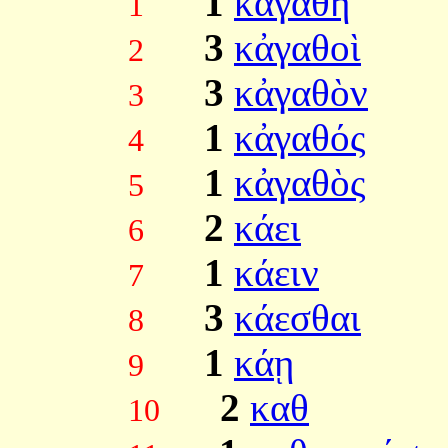
1
κἀγαθὴ
1
3
κἀγαθοὶ
2
3
κἀγαθὸν
3
1
κἀγαθός
4
1
κἀγαθὸς
5
2
κάει
6
1
κάειν
7
3
κάεσθαι
8
1
κάῃ
9
2
καθ
10