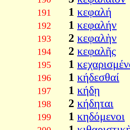
1
κεφαλή
191
1
κεφαλήν
192
2
κεφαλὴν
193
2
κεφαλῆς
194
1
κεχαρισμέν
195
1
κήδεσθαί
196
1
κήδῃ
197
2
κήδηται
198
1
κηδόμενοι
199
1
κιθαριστικ