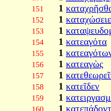
1
καταχρῆσθ
151
1
καταχώσει
152
1
καταψευδο
153
1
κατεαγότα
154
1
κατεαγότω
155
1
κατεαγὼς
156
1
κατεθεωρεῖ
157
1
κατεῖδεν
158
1
κατειργασμ
159
1
κατεπᾴδοντ
160