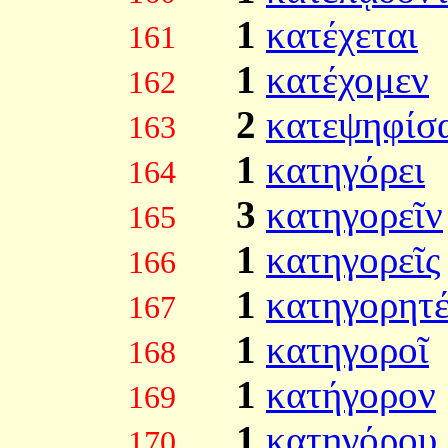
1
κατέχεται
161
1
κατέχομεν
162
2
κατεψηφίσ
163
1
κατηγόρει
164
3
κατηγορεῖν
165
1
κατηγορεῖς
166
1
κατηγορητ
167
1
κατηγοροῖ
168
1
κατήγορον
169
1
κατηγόρου
170