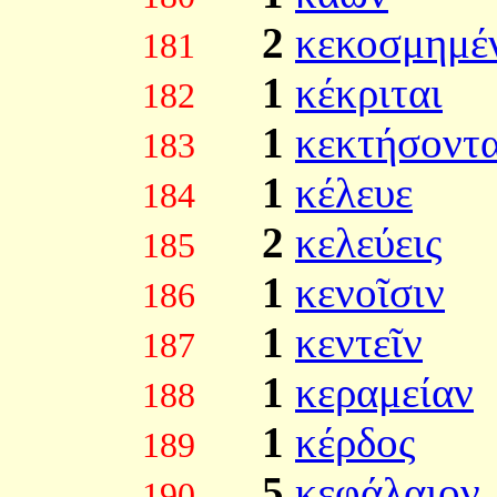
2
κεκοσμημέ
181
1
κέκριται
182
1
κεκτήσοντα
183
1
κέλευε
184
2
κελεύεις
185
1
κενοῖσιν
186
1
κεντεῖν
187
1
κεραμείαν
188
1
κέρδος
189
5
κεφάλαιον
190