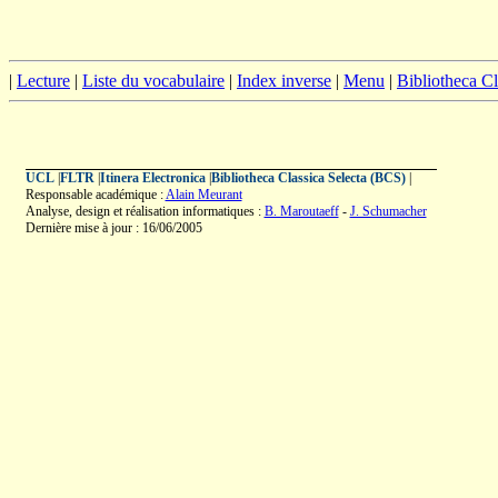
|
Lecture
|
Liste du vocabulaire
|
Index inverse
|
Menu
|
Bibliotheca C
UCL
|
FLTR
|
Itinera Electronica
|
Bibliotheca Classica Selecta (BCS)
|
Responsable académique :
Alain Meurant
Analyse, design et réalisation informatiques :
B. Maroutaeff
-
J. Schumacher
Dernière mise à jour : 16/06/2005