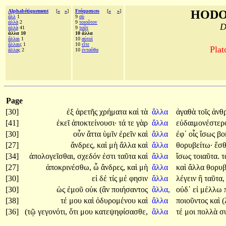
Alphabétiquement
[
«
»
]
Fréquences
[
«
»
]
HODO
ἄλλ
1
9
σὺ
ἀλλά
2
9
τοιοῦτον
D
ἀλλὰ
41
9
τοῦτ
ἄλλα 10
10 ἄλλα
ἄλλαι
1
10
αὐτοὶ
ἄλλαις
1
10
εἴτε
Plat
ἄλλας
2
10
ἐνταῦθα
Page
[30]
ἐξ
ἀρετῆς
χρήματα
καὶ
τὰ
ἄλλα
ἀγαθὰ
τοῖς
ἀνθ
[41]
ἐκεῖ
ἀποκτείνουσι·
τά
τε
γὰρ
ἄλλα
εὐδαιμονέστερ
[30]
οὖν
ἄττα
ὑμῖν
ἐρεῖν
καὶ
ἄλλα
ἐφ᾽
οἷς
ἴσως
βο
[27]
ἄνδρες,
καὶ
μὴ
ἄλλα
καὶ
ἄλλα
θορυβείτω·
ἔσθ
[34]
ἀπολογεῖσθαι,
σχεδόν
ἐστι
ταῦτα
καὶ
ἄλλα
ἴσως
τοιαῦτα.
τ
[27]
ἀποκρινέσθω,
ὦ
ἄνδρες,
καὶ
μὴ
ἄλλα
καὶ
ἄλλα
θορυβ
[30]
εἰ
δέ
τίς
μέ
φησιν
ἄλλα
λέγειν
ἢ
ταῦτα,
[30]
ὡς
ἐμοῦ
οὐκ
(ἂν
ποιήσαντος
ἄλλα,
οὐδ᾽
εἰ
μέλλω
[38]
τέ
μου
καὶ
ὀδυρομένου
καὶ
ἄλλα
ποιοῦντος
καὶ
(
[36]
(τῷ
γεγονότι,
ὅτι
μου
κατεψηφίσασθε,
ἄλλα
τέ
μοι
πολλὰ
σ