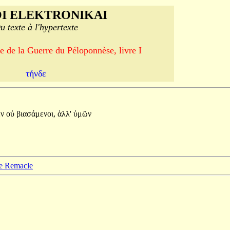
I ELEKTRONIKAI
u texte à l'hypertexte
e de la Guerre du Péloponnèse, livre I
τήνδε
εν
οὐ
βιασάμενοι,
ἀλλ'
ὑμῶν
pe Remacle