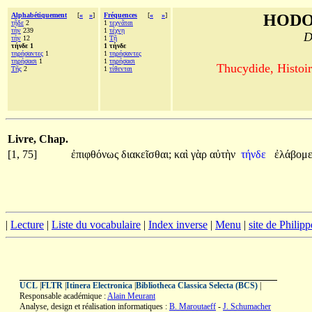
Alphabétiquement
[
«
»
]
Fréquences
[
«
»
]
HODO
τῇδε
2
1
τεχνᾶται
τὴν
239
1
τέχνῃ
D
τήν
12
1
Τῇ
τήνδε 1
1 τήνδε
τηρήσαντες
1
1
τηρήσαντες
τηρήσασι
1
1
τηρήσασι
Thucydide, Histoir
Τῆς
2
1
τίθενται
Livre, Chap.
[1, 75]
ἐπιφθόνως
διακεῖσθαι;
καὶ
γὰρ
αὐτὴν
τήνδε
ἐλάβομ
|
Lecture
|
Liste du vocabulaire
|
Index inverse
|
Menu
|
site de Philip
UCL
|
FLTR
|
Itinera Electronica
|
Bibliotheca Classica Selecta (BCS)
|
Responsable académique :
Alain Meurant
Analyse, design et réalisation informatiques :
B. Maroutaeff
-
J. Schumacher