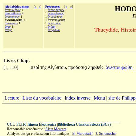
Alphabétiquement
[
«
»
]
Fréquences
[
«
»
]
HODO
ἀνεπικλήτως
1
1
ἀνεπείσθημεν
ἀνεπίφθονον
2
1
ἀνεπικλήτως
D
ἀνεσκόπουν
1
1
ἀνεσκόπουν
ἀνεσταυρώθη 1
1 ἀνεσταυρώθη
ἀνέστησαν
1
1
ἀνέστησαν
ἄνευ
8
1
ἀνέχει
Thucydide, Histoir
ἀνέχει
1
1
ἀνέχεσθαι
Livre, Chap.
[1, 110]
περὶ
τῆς
Αἰγύπτου,
προδοσίᾳ
ληφθεὶς
ἀνεσταυρώθη.
|
Lecture
|
Liste du vocabulaire
|
Index inverse
|
Menu
|
site de Philip
UCL
|
FLTR
|
Itinera Electronica
|
Bibliotheca Classica Selecta (BCS)
|
Responsable académique :
Alain Meurant
Analyse, design et réalisation informatiques :
B. Maroutaeff
-
J. Schumacher