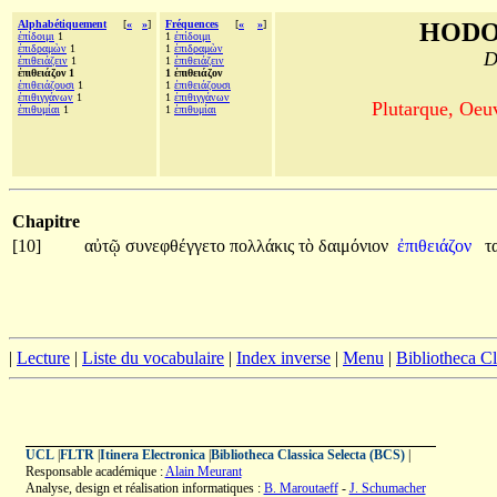
Alphabétiquement
[
«
»
]
Fréquences
[
«
»
]
HODO
ἐπίδοιμι
1
1
ἐπίδοιμι
ἐπιδραμὼν
1
1
ἐπιδραμὼν
D
ἐπιθειάζειν
1
1
ἐπιθειάζειν
ἐπιθειάζον 1
1 ἐπιθειάζον
ἐπιθειάζουσι
1
1
ἐπιθειάζουσι
ἐπιθιγγάνων
1
1
ἐπιθιγγάνων
Plutarque, Oeu
ἐπιθυμίαι
1
1
ἐπιθυμίαι
Chapitre
[10]
αὐτῷ
συνεφθέγγετο
πολλάκις
τὸ
δαιμόνιον
ἐπιθειάζον
τ
|
Lecture
|
Liste du vocabulaire
|
Index inverse
|
Menu
|
Bibliotheca C
UCL
|
FLTR
|
Itinera Electronica
|
Bibliotheca Classica Selecta (BCS)
|
Responsable académique :
Alain Meurant
Analyse, design et réalisation informatiques :
B. Maroutaeff
-
J. Schumacher