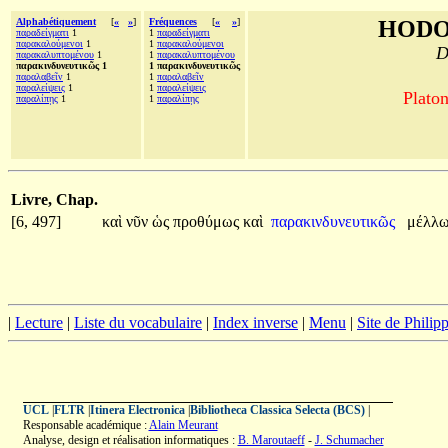
Alphabétiquement
[
«
»
]
Fréquences
[
«
»
]
HODO
παραδείγματι
1
1
παραδείγματι
παρακαλούμενοι
1
1
παρακαλούμενοι
D
παρακαλυπτομένου
1
1
παρακαλυπτομένου
παρακινδυνευτικῶς 1
1 παρακινδυνευτικῶς
παραλαβεῖν
1
1
παραλαβεῖν
παραλείψεις
1
1
παραλείψεις
Platon
παραλίπῃς
1
1
παραλίπῃς
Livre, Chap.
[6, 497]
καὶ
νῦν
ὡς
προθύμως
καὶ
παρακινδυνευτικῶς
μέλλ
|
Lecture
|
Liste du vocabulaire
|
Index inverse
|
Menu
|
Site de Phili
UCL
|
FLTR
|
Itinera Electronica
|
Bibliotheca Classica Selecta (BCS)
|
Responsable académique :
Alain Meurant
Analyse, design et réalisation informatiques :
B. Maroutaeff
-
J. Schumacher