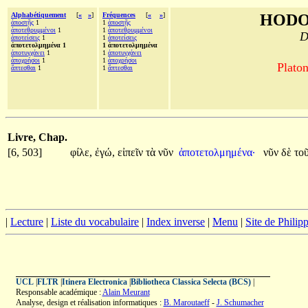
Alphabétiquement
[
«
»
]
Fréquences
[
«
»
]
HODO
ἀποστῇς
1
1
ἀποστῇς
ἀποτεθρυμμένοι
1
1
ἀποτεθρυμμένοι
D
ἀποτείσεις
1
1
ἀποτείσεις
ἀποτετολμημένα 1
1 ἀποτετολμημένα
ἀποτυγχάνει
1
1
ἀποτυγχάνει
ἀποχρήσοι
1
1
ἀποχρήσοι
Platon
ἅπτεσθαι
1
1
ἅπτεσθαι
Livre, Chap.
[6, 503]
φίλε,
ἐγώ,
εἰπεῖν
τὰ
νῦν
ἀποτετολμημένα·
νῦν
δὲ
το
|
Lecture
|
Liste du vocabulaire
|
Index inverse
|
Menu
|
Site de Phili
UCL
|
FLTR
|
Itinera Electronica
|
Bibliotheca Classica Selecta (BCS)
|
Responsable académique :
Alain Meurant
Analyse, design et réalisation informatiques :
B. Maroutaeff
-
J. Schumacher