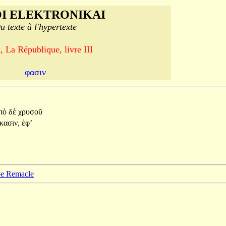
I ELEKTRONIKAI
u texte à l'hypertexte
, La République, livre III
φασιν
πὸ
δὲ
χρυσοῦ
κασιν,
ἐφ’
ppe Remacle