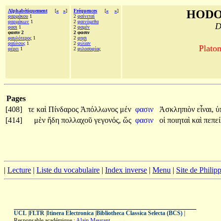
Alphabétiquement
[
«
»
]
Fréquences
[
«
»
]
HODO
φαρμάκου
1
2
φαίνεταί
φαρμάκων
1
2
φαινόμεθα
D
φασι
1
2
φαμὲν
φασιν 2
2 φασιν
φαυλότερος
1
2
φησι
φαύλους
1
2
φιλίαν
Platon
φέρει
1
2
φιλοσοφίας
Pages
[408]
τε
καὶ
Πίνδαρος
Ἀπόλλωνος
μέν
φασιν
Ἀσκληπιὸν
εἶναι,
ὑ
[414]
μὲν
ἤδη
πολλαχοῦ
γεγονός,
ὥς
φασιν
οἱ
ποιηταὶ
καὶ
πεπεί
|
Lecture
|
Liste du vocabulaire
|
Index inverse
|
Menu
|
Site de Phili
UCL
|
FLTR
|
Itinera Electronica
|
Bibliotheca Classica Selecta (BCS)
|
Responsable académique :
Alain Meurant