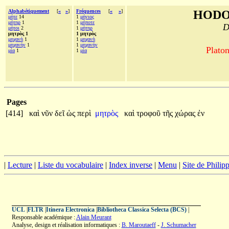
Alphabétiquement
[
«
»
]
Fréquences
[
«
»
]
HODO
μήτε
14
1
μήνιος
μήτηρ
1
1
μήποτε
D
μήτοι
2
1
μήτηρ
μητρὸς 1
1 μητρὸς
μηχανὴ
1
1
μηχανὴ
μηχανήν
1
1
μηχανήν
Platon
μία
1
1
μία
Pages
[414]
καὶ
νῦν
δεῖ
ὡς
περὶ
μητρὸς
καὶ
τροφοῦ
τῆς
χώρας
ἐν
|
Lecture
|
Liste du vocabulaire
|
Index inverse
|
Menu
|
Site de Phili
UCL
|
FLTR
|
Itinera Electronica
|
Bibliotheca Classica Selecta (BCS)
|
Responsable académique :
Alain Meurant
Analyse, design et réalisation informatiques :
B. Maroutaeff
-
J. Schumacher