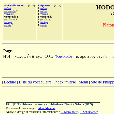
Alphabétiquement
[
«
»
]
Fréquences
[
«
»
]
HODO
φοβοῦ
1
1
φόβου
φοβούμεθα
2
1
φοβοῦ
D
Φοίνικα
1
1
Φοίνικα
Φοινικικόν 1
1 Φοινικικόν
φοιτῶντας
1
1
φοιτῶντας
φορέῃσι
1
1
φορέῃσι
Platon
φράσαι
1
1
φράσαι
Pages
[414]
καινόν,
ἦν
δ’
ἐγώ,
ἀλλὰ
Φοινικικόν
τι,
πρότερον
μὲν
ἤδη
π
|
Lecture
|
Liste du vocabulaire
|
Index inverse
|
Menu
|
Site de Phili
UCL
|
FLTR
|
Itinera Electronica
|
Bibliotheca Classica Selecta (BCS)
|
Responsable académique :
Alain Meurant
Analyse, design et réalisation informatiques :
B. Maroutaeff
-
J. Schumacher