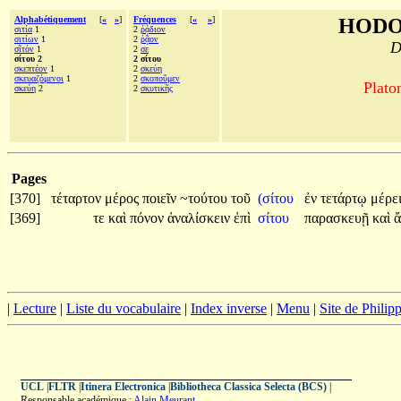
Alphabétiquement
[
«
»
]
Fréquences
[
«
»
]
HODO
σιτία
1
2
ῥᾴδιον
σιτίων
1
2
ῥᾷον
D
σῖτόν
1
2
σε
σίτου 2
2 σίτου
σκεπτέον
1
2
σκεύη
σκευαζόμενοι
1
2
σκοποῦμεν
Plato
σκεύη
2
2
σκυτικῆς
Pages
[370]
τέταρτον
μέρος
ποιεῖν
~τούτου
τοῦ
(σίτου
ἐν
τετάρτῳ
μέρε
[369]
τε
καὶ
πόνον
ἀναλίσκειν
ἐπὶ
σίτου
παρασκευῇ
καὶ
ἄ
|
Lecture
|
Liste du vocabulaire
|
Index inverse
|
Menu
|
Site de Phili
UCL
|
FLTR
|
Itinera Electronica
|
Bibliotheca Classica Selecta (BCS)
|
Responsable académique :
Alain Meurant