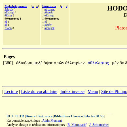
Alphabétiquement
[
«
»
]
Fréquences
[
«
»
]
HODO
Αθηνᾶς
1
1
ἀήττητος
ἀθλητὴν
1
1
Αθηνᾶς
D
ἄθλιοι
2
1
ἀθλητὴν
ἀθλιώτατος 1
1 ἀθλιώτατος
αἱ
4
1
αἳ
αἳ
1
1
αἱρεῖν
Plato
Αιδου
3
1
αἱροίμεθ
Pages
[360]
ἀδικῆσαι
μηδὲ
ἅψαιτο
τῶν
ἀλλοτρίων,
ἀθλιώτατος
μὲν
ἂν
|
Lecture
|
Liste du vocabulaire
|
Index inverse
|
Menu
|
Site de Phili
UCL
|
FLTR
|
Itinera Electronica
|
Bibliotheca Classica Selecta (BCS)
|
Responsable académique :
Alain Meurant
Analyse, design et réalisation informatiques :
B. Maroutaeff
-
J. Schumacher