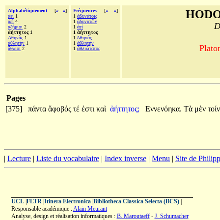
Alphabétiquement
[
«
»
]
Fréquences
[
«
»
]
HODO
ἀεί
1
1
ἀδυνάτοις
ἀεὶ
4
1
ἀδυνατῶν
D
ἀζήμιοι
2
1
ἀεί
ἀήττητος 1
1 ἀήττητος
Αθηνᾶς
1
1
Αθηνᾶς
ἀθλητὴν
1
1
ἀθλητὴν
Plato
ἄθλιοι
2
1
ἀθλιώτατος
Pages
[375]
πάντα
ἄφοβός
τέ
ἐστι
καὶ
ἀήττητος;
Εννενόηκα.
Τὰ
μὲν
τοί
|
Lecture
|
Liste du vocabulaire
|
Index inverse
|
Menu
|
Site de Phili
UCL
|
FLTR
|
Itinera Electronica
|
Bibliotheca Classica Selecta (BCS)
|
Responsable académique :
Alain Meurant
Analyse, design et réalisation informatiques :
B. Maroutaeff
-
J. Schumacher