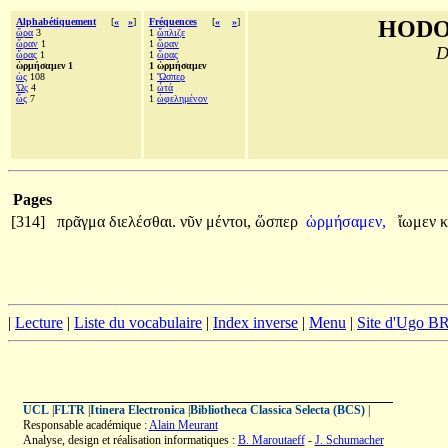
Alphabétiquement
[
«
»
]
Fréquences
[
«
»
]
HODO
ὥρα
3
1
ὥπλιζε
ὥραν
1
1
ὥραν
D
ὥρας
1
1
ὥρας
ὡρμήσαμεν 1
1 ὡρμήσαμεν
ὡς
108
1
Ὥσπερ
Ὡς
4
1
ὦτά
ὥς
7
1
ὠφελημένον
Pages
[314]
πρᾶγμα
διελέσθαι.
νῦν
μέντοι,
ὥσπερ
ὡρμήσαμεν,
ἴωμεν
κ
|
Lecture
|
Liste du vocabulaire
|
Index inverse
|
Menu
|
Site d'Ugo 
UCL
|
FLTR
|
Itinera Electronica
|
Bibliotheca Classica Selecta (BCS)
|
Responsable académique :
Alain Meurant
Analyse, design et réalisation informatiques :
B. Maroutaeff
-
J. Schumacher