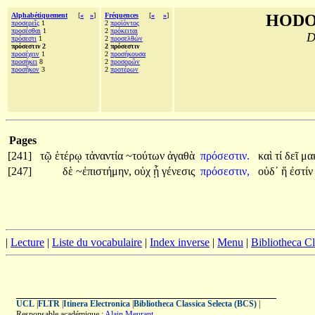
Alphabétiquement
[
«
»
]
Fréquences
[
«
»
]
HODO
προσερεῖς
1
2
προϊόντος
προσέσθαι
1
2
πρόκειται
D
πρόσεστι
1
2
προσελθὼν
πρόσεστιν 2
2 πρόσεστιν
προσέχειν
1
2
προσήκουσα
προσήκει
8
2
προσορῶν
προσῆκον
3
2
προτέρων
Pages
[241]
τῷ
ἑτέρῳ
τἀναντία
~τούτων
ἀγαθὰ
πρόσεστιν.
καὶ
τί
δεῖ
μα
[247]
δὲ
~ἐπιστήμην,
οὐχ
ᾗ
γένεσις
πρόσεστιν,
οὐδ᾽
ἥ
ἐστί
|
Lecture
|
Liste du vocabulaire
|
Index inverse
|
Menu
|
Bibliotheca C
UCL
|
FLTR
|
Itinera Electronica
|
Bibliotheca Classica Selecta (BCS)
|
Responsable académique :
Alain Meurant