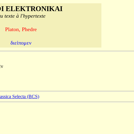
I ELEKTRONIKAI
u texte à l'hypertexte
Platon, Phedre
διείπομεν
ὲν
lassica Selecta (BCS)