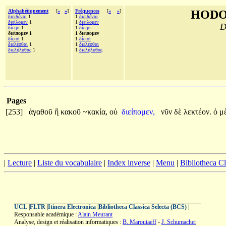
Alphabétiquement
[
«
»
]
Fréquences
[
«
»
]
HODO
διειδέναι
1
1
διειδέναι
διείλομεν
1
1
διείλομεν
D
δίειμι
1
1
δίειμι
διείπομεν 1
1 διείπομεν
δίεισι
1
1
δίεισι
διελέσθαι
1
1
διελέσθαι
διελήλυθας
1
1
διελήλυθας
Pages
[253]
ἀγαθοῦ
ἢ
κακοῦ
~κακία,
οὐ
διείπομεν,
νῦν
δὲ
λεκτέον.
ὁ
μ
|
Lecture
|
Liste du vocabulaire
|
Index inverse
|
Menu
|
Bibliotheca C
UCL
|
FLTR
|
Itinera Electronica
|
Bibliotheca Classica Selecta (BCS)
|
Responsable académique :
Alain Meurant
Analyse, design et réalisation informatiques :
B. Maroutaeff
-
J. Schumacher