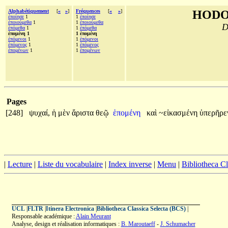
Alphabétiquement
[
«
»
]
Fréquences
[
«
»
]
HODO
ἐποίησε
1
1
ἐποίησε
ἐποιούμεθα
1
1
ἐποιούμεθα
D
ἑπόμεθα
1
1
ἑπόμεθα
ἑπομένη 1
1 ἑπομένη
ἑπόμενοι
1
1
ἑπόμενοι
ἑπόμενος
1
1
ἑπόμενος
ἑπομένων
1
1
ἑπομένων
Pages
[248]
ψυχαί,
ἡ
μὲν
ἄριστα
θεῷ
ἑπομένη
καὶ
~εἰκασμένη
ὑπερῆρ
|
Lecture
|
Liste du vocabulaire
|
Index inverse
|
Menu
|
Bibliotheca C
UCL
|
FLTR
|
Itinera Electronica
|
Bibliotheca Classica Selecta (BCS)
|
Responsable académique :
Alain Meurant
Analyse, design et réalisation informatiques :
B. Maroutaeff
-
J. Schumacher