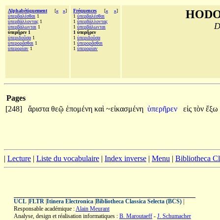
Alphabétiquement
[
«
»
]
Fréquences
[
«
»
]
HODO
ὑπερβαλέσθαι
1
1
ὑπερβαλέσθαι
ὑπερβάλλοντας
1
1
ὑπερβάλλοντας
D
ὑπερβάλωνται
1
1
ὑπερβάλωνται
ὑπερῆρεν 1
1 ὑπερῆρεν
ὑπεριδοῦσα
1
1
ὑπεριδοῦσα
ὑπερορᾶσθαι
1
1
ὑπερορᾶσθαι
ὑπερορίαν
1
1
ὑπερορίαν
Pages
[248]
ἄριστα
θεῷ
ἑπομένη
καὶ
~εἰκασμένη
ὑπερῆρεν
εἰς
τὸν
ἔξω
|
Lecture
|
Liste du vocabulaire
|
Index inverse
|
Menu
|
Bibliotheca C
UCL
|
FLTR
|
Itinera Electronica
|
Bibliotheca Classica Selecta (BCS)
|
Responsable académique :
Alain Meurant
Analyse, design et réalisation informatiques :
B. Maroutaeff
-
J. Schumacher