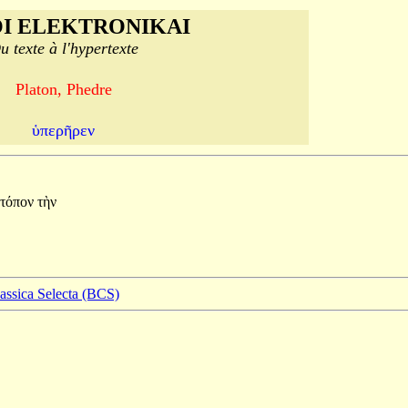
I ELEKTRONIKAI
u texte à l'hypertexte
Platon, Phedre
ὑπερῆρεν
τόπον
τὴν
lassica Selecta (BCS)