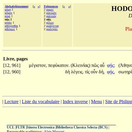
Alphabétiquement
[
«
»
]
Fréquences
[
«
»
]
HODO
φήμῃ
1
2
φαμεν
φήμην
1
2
φανερὸν
D
φημί
1
2
φανερὸς
φῄς 2
2 φῄς
φησιν
1
2
φίλων
φθέγγεσθαι
1
2
φράζοντας
Pla
φθείρων
1
2
φρόνησιν
Livre, pages
[12, 961]
μέγιστον,
πεφύκατον.
(Κλεινίας)
πῶς
αὖ
φῄς;
(Ἀθηνα
[12, 960]
δὴ
λέγεις.
τίς
οὖν
δή,
φῄς,
σωτηρ
|
Lecture
|
Liste du vocabulaire
|
Index inverse
|
Menu
|
Site de Phili
UCL
|
FLTR
|
Itinera Electronica
|
Bibliotheca Classica Selecta (BCS)
|
Responsable académique :
Alain Meurant