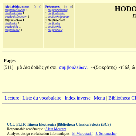
Alphabétiquement
[
«
»
]
Fréquences
[
«
»
]
HODO
συμβουλεύοντος
1
1
συμβουλεύοντος
συμβουλεύσει
1
1
συμβουλεύσει
D
συμβουλεύσουσιν
1
1
συμβουλεύσουσιν
συμβουλεύων 1
1 συμβουλεύων
συμβουλὴ
1
1
συμβουλὴ
συμβουλῆς
1
1
συμβουλῆς
συμβούλους
1
1
συμβούλους
Pages
[511]
μὰ
Δία
ὀρθῶς
γέ
σοι
συμβουλεύων.
~(Σωκράτης)
~τί
δέ,
|
Lecture
|
Liste du vocabulaire
|
Index inverse
|
Menu
|
Bibliotheca C
UCL
|
FLTR
|
Itinera Electronica
|
Bibliotheca Classica Selecta (BCS)
|
Responsable académique :
Alain Meurant
Analyse, design et réalisation informatiques :
B. Maroutaeff
-
J. Schumacher