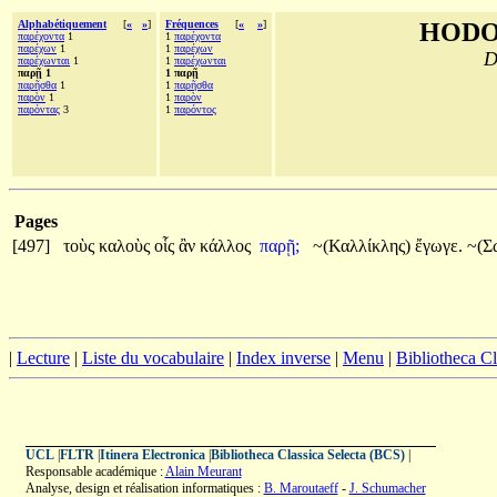
Alphabétiquement
[
«
»
]
Fréquences
[
«
»
]
HODO
παρέχοντα
1
1
παρέχοντα
παρέχων
1
1
παρέχων
D
παρέχωνται
1
1
παρέχωνται
παρῇ 1
1 παρῇ
παρῆσθα
1
1
παρῆσθα
παρὸν
1
1
παρὸν
παρόντας
3
1
παρόντος
Pages
[497]
τοὺς
καλοὺς
οἷς
ἂν
κάλλος
παρῇ;
~(Καλλίκλης)
ἔγωγε.
~(Σ
|
Lecture
|
Liste du vocabulaire
|
Index inverse
|
Menu
|
Bibliotheca C
UCL
|
FLTR
|
Itinera Electronica
|
Bibliotheca Classica Selecta (BCS)
|
Responsable académique :
Alain Meurant
Analyse, design et réalisation informatiques :
B. Maroutaeff
-
J. Schumacher