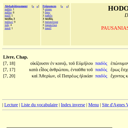
Alphabétiquement
[
«
»
]
Fréquences
[
«
»
]
HODO
παῖδές
1
3
οὖσαν
παῖδες
8
3
ὄψιν
D
παιδὶ
5
3
παθεῖν
παιδὸς 3
3 παιδὸς
παίδων
9
3
παλαιότερα
παῖς
4
3
παραυτίκα
PAUSANIAS, 
παισί
1
3
παρὲξ
Livre, Chap.
[7, 18]
οἰκίζουσιν
ἐν
κοινῷ,
τοῦ
Εὐμήλου
παιδὸς
ἐπώνυμο
[7, 17]
κατὰ
εἶδος
ἀνθρώπου,
ἐνταῦθα
τοῦ
παιδὸς
ἔρως
ἔσχ
[7, 20]
καὶ
Ἀθερίων,
οἳ
Πατρέως
ἡλικίαν
παιδὸς
ἔχοντος
κ
|
Lecture
|
Liste du vocabulaire
|
Index inverse
|
Menu
|
Site d'Agnes