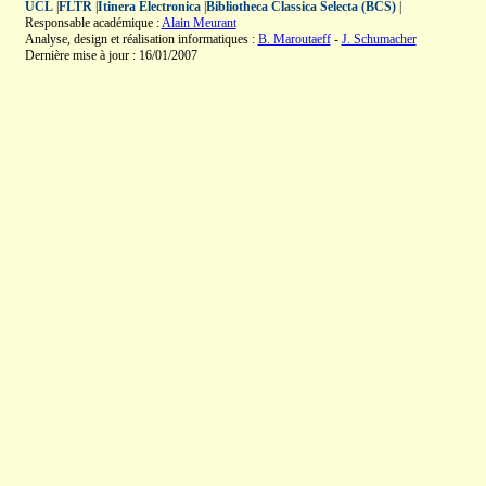
UCL
|
FLTR
|
Itinera Electronica
|
Bibliotheca Classica Selecta (BCS)
|
Responsable académique :
Alain Meurant
Analyse, design et réalisation informatiques :
B. Maroutaeff
-
J. Schumacher
Dernière mise à jour : 16/01/2007