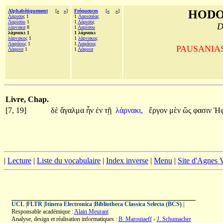
Alphabétiquement
[
«
»
]
Fréquences
[
«
»
]
HODO
Λάρισος
1
1
Λαρισαίας
Λαρίσου
1
1
Λάρισος
D
λάρνακα
8
1
Λαρίσου
λάρνακι 1
1 λάρνακι
λάρνακος
1
1
λάρνακος
Λαφάους
1
1
Λαφάους
PAUSANIAS, 
Λάφρια
1
1
Λάφρια
Livre, Chap.
[7, 19]
δὲ
ἄγαλμα
ἦν
ἐν
τῇ
λάρνακι,
ἔργον
μὲν
ὥς
φασιν
Ἡφ
|
Lecture
|
Liste du vocabulaire
|
Index inverse
|
Menu
|
Site d'Agnes
UCL
|
FLTR
|
Itinera Electronica
|
Bibliotheca Classica Selecta (BCS)
|
Responsable académique :
Alain Meurant
Analyse, design et réalisation informatiques :
B. Maroutaeff
-
J. Schumacher