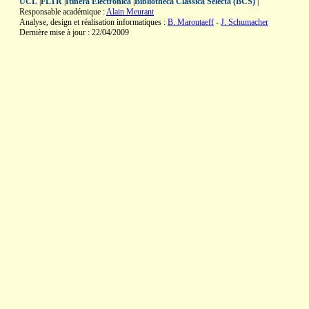
UCL
|
FLTR
|
Itinera Electronica
|
Bibliotheca Classica Selecta (BCS)
|
Responsable académique :
Alain Meurant
Analyse, design et réalisation informatiques :
B. Maroutaeff
-
J. Schumacher
Dernière mise à jour : 22/04/2009