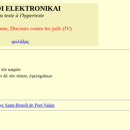
I ELEKTRONIKAI
u texte à l'hypertexte
me, Discours contre les juifs (IV)
φυλάξας
ὁ
τὸν
καιρὸν
ὼν
δὲ
τὸν
τόπον,
ἐγκλημάτων
ye Saint-Benoît de Port-Valais