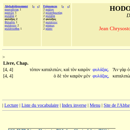
Alphabétiquement
[
«
»
]
Fréquences
[
«
»
]
HODO
φρονοῦντας
1
2
φιάλην
φρονῶν
1
2
φιλανθρωπίας
D
φυλάξαι
2
2
φυλάξαι
φυλάξας 2
2 φυλάξας
Φύλαξόν
1
2
φυλάττειν
φυλάττειν
2
2
φύσεως
Jean Chrysosto
φυλάττεσθαι
1
2
φύσιν
>
Livre, Chap.
[4, 4]
τόπον
καταλιπὼν,
καὶ
τὸν
καιρὸν
φυλάξας.
Ἂν
γὰρ
[4, 4]
ὁ
δὲ
τὸν
καιρὸν
μὲν
φυλάξας,
καταλιπ
|
Lecture
|
Liste du vocabulaire
|
Index inverse
|
Menu
|
Site de l'Abba