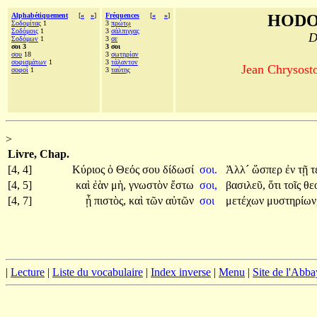
Alphabétiquement
[
«
»
]
Fréquences
[
«
»
]
HODO
Σοδομίτας
1
3
πρώτῳ
Σοδόμοις
1
3
σάλπιγγας
D
Σοδόμων
1
3
σε
σοι 3
3 σοι
σου
18
3
σωτηρίαν
σοφισμάτων
1
3
τάλαντον
Jean Chrysosto
σοφοὶ
1
3
ταύτης
>
Livre, Chap.
[4, 4]
Κύριος
ὁ
Θεός
σου
δίδωσί
σοι.
Ἀλλ´
ὥσπερ
ἐν
τῇ
τ
[4, 5]
καὶ
ἐὰν
μὴ,
γνωστὸν
ἔστω
σοι,
βασιλεῦ,
ὅτι
τοῖς
θε
[4, 7]
ᾖ
πιστὸς,
καὶ
τῶν
αὐτῶν
σοι
μετέχων
μυστηρίων
|
Lecture
|
Liste du vocabulaire
|
Index inverse
|
Menu
|
Site de l'Abba