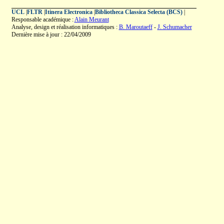
UCL
|
FLTR
|
Itinera Electronica
|
Bibliotheca Classica Selecta (BCS)
|
Responsable académique :
Alain Meurant
Analyse, design et réalisation informatiques :
B. Maroutaeff
-
J. Schumacher
Dernière mise à jour : 22/04/2009