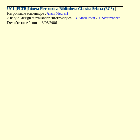
UCL
|
FLTR
|
Itinera Electronica
|
Bibliotheca Classica Selecta (BCS)
|
Responsable académique :
Alain Meurant
Analyse, design et réalisation informatiques :
B. Maroutaeff
-
J. Schumacher
Dernière mise à jour : 13/03/2006