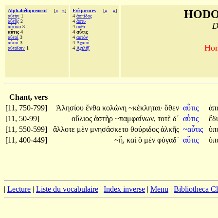
Alphabétiquement
[
«
»
]
Fréquences
[
«
»
]
HODO
αὐτὴν
1
4
ἀσπίδος
αὐτῆς
2
4
ἄστυ
D
αὐτίκα
3
4
αὖθι
αὖτις 4
4 αὖτις
αὐτοί
3
4
αὐτὸν
αὐτοὶ
3
4
Ἀχαιοί
Hom
αὐτοῖσιν
1
4
Ἀχιλῆϊ
Chant, vers
[11, 750-799]
Ἀλησίου
ἔνθα
κολώνη
~κέκληται·
ὅθεν
αὖτις
ἀπ
[11, 50-99]
οὔλιος
ἀστὴρ
~παμφαίνων,
τοτὲ
δ᾽
αὖτις
ἔδ
[11, 550-599]
ἄλλοτε
μὲν
μνησάσκετο
θούριδος
ἀλκῆς
~αὖτις
ὑπ
[11, 400-449]
~ἦ,
καὶ
ὃ
μὲν
φύγαδ᾽
αὖτις
ὑπ
|
Lecture
|
Liste du vocabulaire
|
Index inverse
|
Menu
|
Bibliotheca C