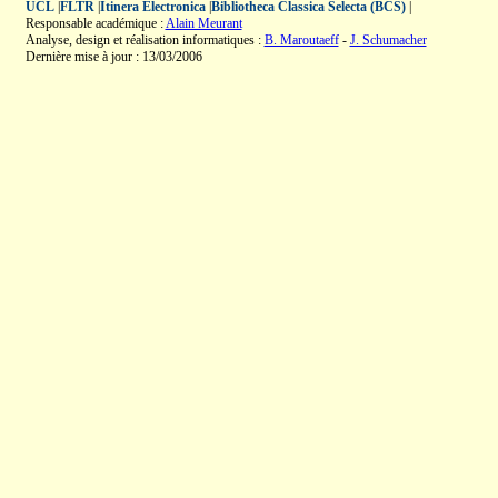
UCL
|
FLTR
|
Itinera Electronica
|
Bibliotheca Classica Selecta (BCS)
|
Responsable académique :
Alain Meurant
Analyse, design et réalisation informatiques :
B. Maroutaeff
-
J. Schumacher
Dernière mise à jour : 13/03/2006