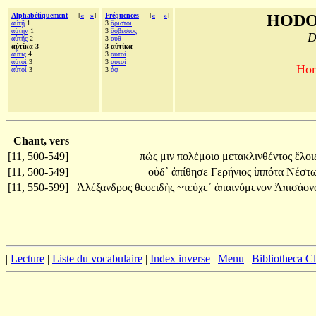
Alphabétiquement
[
«
»
]
Fréquences
[
«
»
]
HODO
ἀϋτῇ
1
3
ἄριστοι
αὐτὴν
1
3
ἄσβεστος
D
αὐτῆς
2
3
αὖθ
αὐτίκα 3
3 αὐτίκα
αὖτις
4
3
αὐτοὶ
αὐτοί
3
3
αὐτοί
Hom
αὐτοὶ
3
3
ἀφ
Chant, vers
[11, 500-549]
πώς
μιν
πολέμοιο
μετακλινθέντος
ἕλοι
[11, 500-549]
οὐδ᾽
ἀπίθησε
Γερήνιος
ἱππότα
Νέστω
[11, 550-599]
Ἀλέξανδρος
θεοειδὴς
~τεύχε᾽
ἀπαινύμενον
Ἀπισάον
|
Lecture
|
Liste du vocabulaire
|
Index inverse
|
Menu
|
Bibliotheca C