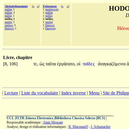
Alphabétiquement
[
«
»
]
Fréquences
[
«
»
]
HODO
παῖδάς
1
1
παιδαγωγὸς
παῖδας
3
1
παῖδάς
D
παῖδές
1
1
παῖδές
παῖδες 1
1 παῖδες
παιδὸς
1
1
παιδὸς
παίδων
3
1
Παίονες
Hérod
Παίονες
1
1
Παιονίης
Livre, chapitre
[8, 106]
τε,
ὡς
ταῦτα
ἐργάσατο,
οἱ
παῖδες
ἀναγκαζόμενοι
ἀ
|
Lecture
|
Liste du vocabulaire
|
Index inverse
|
Menu
|
Site de Phili
UCL
|
FLTR
|
Itinera Electronica
|
Bibliotheca Classica Selecta (BCS)
|
Responsable académique :
Alain Meurant
Analyse, design et réalisation informatiques :
B. Maroutaeff
-
J. Schumacher