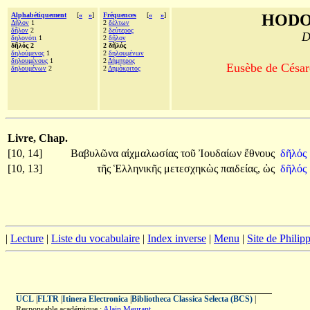
Alphabétiquement
[
«
»
]
Fréquences
[
«
»
]
HODO
Δῆλον
1
2
δέλτων
δῆλον
2
2
δεύτερος
D
δηλονότι
1
2
δῆλον
δῆλός 2
2 δῆλός
δηλούμενος
1
2
δηλουμένων
δηλουμένους
1
2
Δήμητρος
Eusèbe de Césaré
δηλουμένων
2
2
Δημόκριτος
Livre, Chap.
[10, 14]
Βαβυλῶνα
αἰχμαλωσίας
τοῦ
Ἰουδαίων
ἔθνους
δῆλός
[10, 13]
τῆς
Ἑλληνικῆς
μετεσχηκὼς
παιδείας,
ὡς
δῆλός
|
Lecture
|
Liste du vocabulaire
|
Index inverse
|
Menu
|
Site de Phili
UCL
|
FLTR
|
Itinera Electronica
|
Bibliotheca Classica Selecta (BCS)
|
Responsable académique :
Alain Meurant