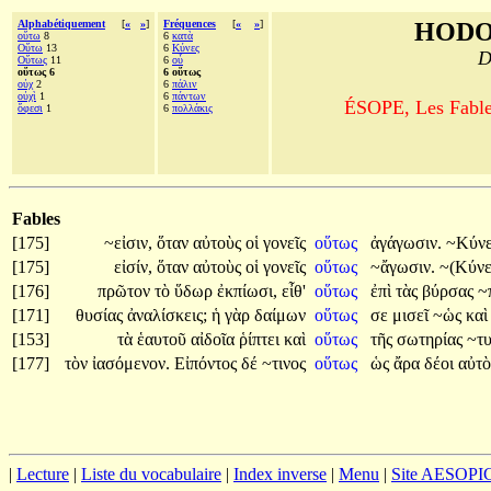
Alphabétiquement
[
«
»
]
Fréquences
[
«
»
]
HODO
οὕτω
8
6
κατὰ
Οὕτω
13
6
Κύνες
D
Οὕτως
11
6
οὗ
οὕτως 6
6 οὕτως
οὐχ
2
6
πάλιν
οὐχὶ
1
6
πάντων
ÉSOPE, Les Fables
ὄφεσι
1
6
πολλάκις
Fables
[175]
~εἰσιν,
ὅταν
αὐτοὺς
οἱ
γονεῖς
οὕτως
ἀγάγωσιν.
~Κύν
[175]
εἰσίν,
ὅταν
αὐτοὺς
οἱ
γονεῖς
οὕτως
~ἄγωσιν.
~(Κύν
[176]
πρῶτον
τὸ
ὕδωρ
ἐκπίωσι,
εἶθ'
οὕτως
ἐπὶ
τὰς
βύρσας
~
[171]
θυσίας
ἀναλίσκεις;
ἡ
γὰρ
δαίμων
οὕτως
σε
μισεῖ
~ὡς
κα
[153]
τὰ
ἑαυτοῦ
αἰδοῖα
ῥίπτει
καὶ
οὕτως
τῆς
σωτηρίας
~τυ
[177]
τὸν
ἰασόμενον.
Εἰπόντος
δέ
~τινος
οὕτως
ὡς
ἄρα
δέοι
αὐτ
|
Lecture
|
Liste du vocabulaire
|
Index inverse
|
Menu
|
Site AESOPI