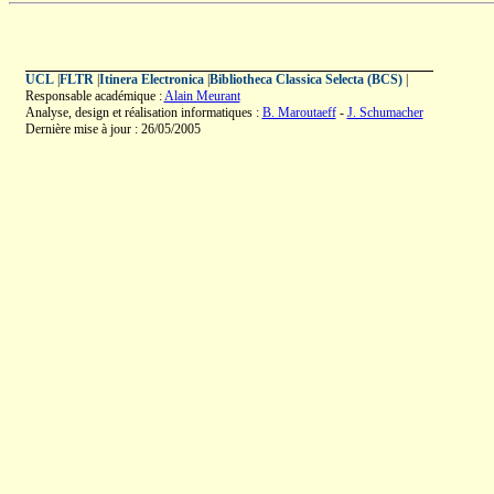
UCL
|
FLTR
|
Itinera Electronica
|
Bibliotheca Classica Selecta (BCS)
|
Responsable académique :
Alain Meurant
Analyse, design et réalisation informatiques :
B. Maroutaeff
-
J. Schumacher
Dernière mise à jour : 26/05/2005