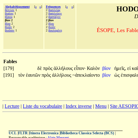
Alphabétiquement
[
«
»
]
Fréquences
[
«
»
]
HODO
βέλτιον
1
2
βασιλείας
βιαίοις
1
2
βασιλεύειν
D
βίαιος
1
2
βαστάζειν
βίον 2
2 βίον
βίου
2
2
βίου
βιοῦν
2
2
βιοῦν
ÉSOPE, Les Fables
βιοῦσιν
1
2
βουλομένη
Fables
[179]
δὲ
πρὸς
ἀλλήλους
εἶπον·
Καλὸν
βίον
ἡμεῖς,
εἰ
κα
[191]
τὸν
ἑαυτῶν
πρὸς
ἀλλήλους
~ἀπεκλαίοντο
βίον
ὡς
ἐπισφαλ
|
Lecture
|
Liste du vocabulaire
|
Index inverse
|
Menu
|
Site AESOPI
UCL
|
FLTR
|
Itinera Electronica
|
Bibliotheca Classica Selecta (BCS)
|
Responsable académique :
Alain Meurant