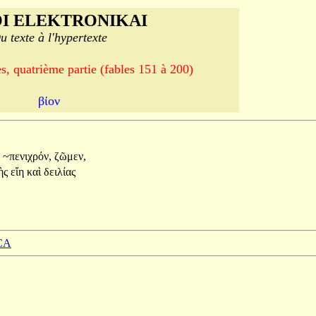
I ELEKTRONIKAI
u texte à l'hypertexte
, quatrième partie (fables 151 à 200)
βίον
ὶ
~πενιχρόν,
ζῶμεν,
ὴς
εἴη
καὶ
δειλίας
CA