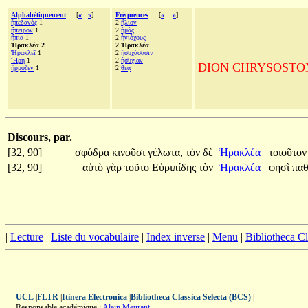
Alphabétiquement
[
«
»
]
Fréquences
[
«
»
]
ἠπεδανὸς
1
2
ἥλιον
ἤπειρον
1
2
ἡμᾶς
ἤπια
1
2
ἡνιόχους
Ἡρακλέα 2
2 Ἡρακλέα
Ἡρακλεῖ
1
2
ἡσυχάσασιν
Ἥρη
1
2
ἡσυχίαν
DION CHRYSOSTOME, A
ἥρμοζεν
1
2
θέᾳ
Discours, par.
[32, 90]
σφόδρα
κινοῦσι
γέλωτα,
τὸν
δὲ
Ἡρακλέα
τοιοῦτο
[32, 90]
αὐτὸ
γὰρ
τοῦτο
Εὐριπίδης
τὸν
Ἡρακλέα
φησὶ
παθ
|
Lecture
|
Liste du vocabulaire
|
Index inverse
|
Menu
|
Bibliotheca C
UCL
|
FLTR
|
Itinera Electronica
|
Bibliotheca Classica Selecta (BCS)
|
Responsable académique :
Alain Meurant