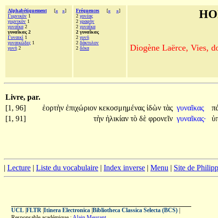
Alphabétiquement
[
«
»
]
Fréquences
[
«
»
]
HO
Γυμνικὸν
1
2
γονέας
γυμνικὸν
1
2
γραφὴν
γυναῖκα
2
2
γυναῖκα
γυναῖκας 2
2 γυναῖκας
Γυναικὶ
1
2
γυνή
γυναικῶδες
1
2
δάκτυλον
Diogène Laërce, Vies, doc
γυνή
2
2
δέκα
Livre, par.
[1, 96]
ἑορτὴν
ἐπιχώριον
κεκοσμημένας
ἰδὼν
τὰς
γυναῖκας
π
[1, 91]
τὴν
ἡλικίαν
τὸ
δὲ
φρονεῖν
γυναῖκας·
ὑ
|
Lecture
|
Liste du vocabulaire
|
Index inverse
|
Menu
|
Site de Phili
UCL
|
FLTR
|
Itinera Electronica
|
Bibliotheca Classica Selecta (BCS)
|
Responsable académique :
Alain Meurant