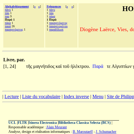
Alphabétiquement
[
«
»
]
Fréquences
[
«
»
]
HO
πάνυ
1
1
πάνυ
πὰρ
1
1
πὰρ
παρ
9
1
πάρα
Παρά 1
1 Παρά
πάρα
1
1
παραγενόμενος
παρὰ
26
1
παραγενομένου
Diogène Laërce, Vies, doc
παραγενόμενος
1
1
παραδίδωσι
Livre, par.
[1, 24]
τῆς
μαγνήτιδος
καὶ
τοῦ
ἠλέκτρου.
Παρά
τε
Αἰγυπτίων
|
Lecture
|
Liste du vocabulaire
|
Index inverse
|
Menu
|
Site de Phili
UCL
|
FLTR
|
Itinera Electronica
|
Bibliotheca Classica Selecta (BCS)
|
Responsable académique :
Alain Meurant
Analyse, design et réalisation informatiques :
B. Maroutaeff
-
J. Schumacher